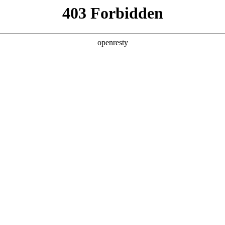
型
全球业务
新闻资讯
智能新能源
Hi4
投资者关系
亚洲
丹 科威特 黎巴嫩 孟加拉国 马来西亚 尼泊尔 卡塔尔 沙特阿拉伯 叙利亚 泰
欧洲